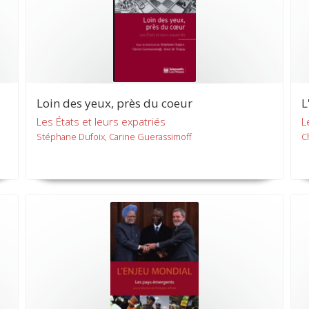
Loin des yeux, près du coeur
L
Les États et leurs expatriés
L
Stéphane Dufoix, Carine Guerassimoff
C