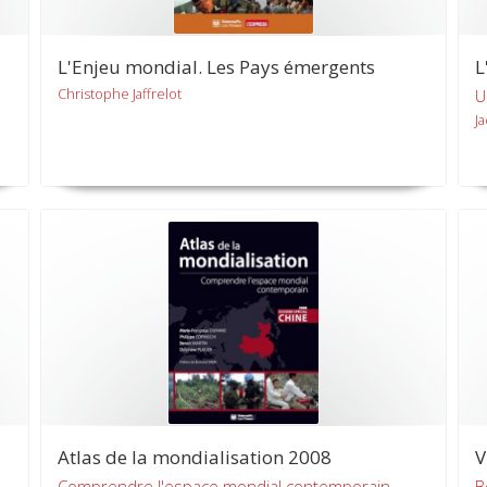
L'Enjeu mondial. Les Pays émergents
L
Christophe Jaffrelot
U
J
Atlas de la mondialisation 2008
V
Comprendre l'espace mondial contemporain -
B