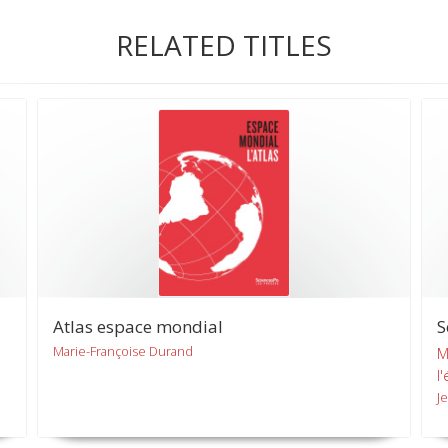
RELATED TITLES
Atlas espace mondial
S
Marie-Françoise Durand
M
l
J