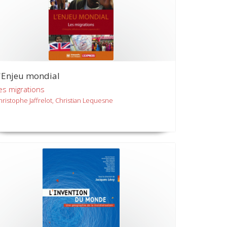
'Enjeu mondial
es migrations
hristophe Jaffrelot, Christian Lequesne