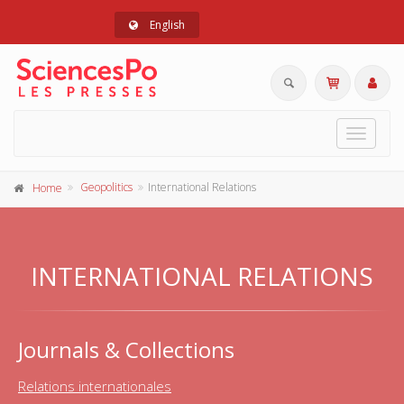
English
Toggle
navigat
Geopolitics
International Relations
Home
INTERNATIONAL RELATIONS
Journals & Collections
Relations internationales