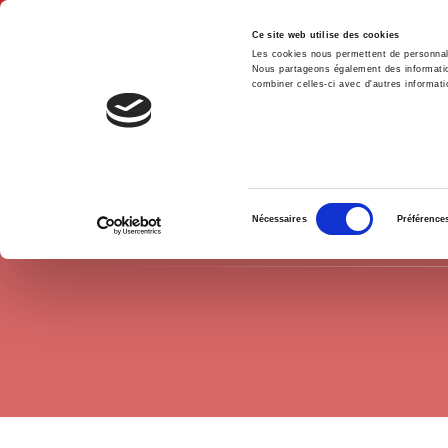
Ce site web utilise des cookies
Les cookies nous permettent de personnalis
Nous partageons également des informations
combiner celles-ci avec d'autres informatio
Hom
International
Middle East
Home
Sélection
Nécessaires
Préférence
du
consentement