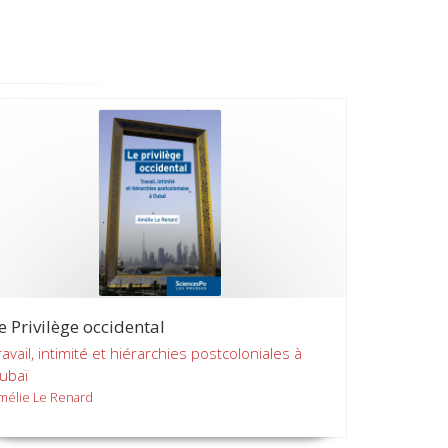
e Privilège occidental
ravail, intimité et hiérarchies postcoloniales à
ubaï
mélie Le Renard