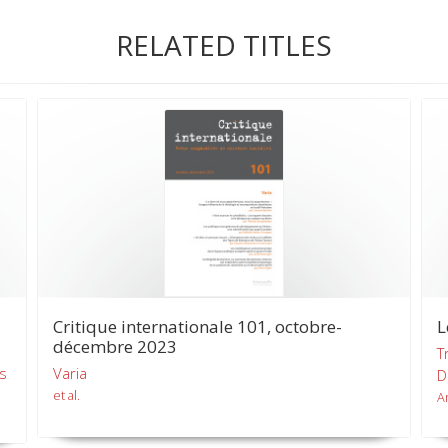
RELATED TITLES
Critique internationale 101, octobre-
L
décembre 2023
T
es
Varia
D
et al.
A