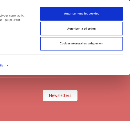
English
Autoriser tous les cookies
lyser notre trafic.
se, qui peuvent
s.
litics
Society
Autoriser la sélection
Cookies nécessaires uniquement
ils
Newsletters