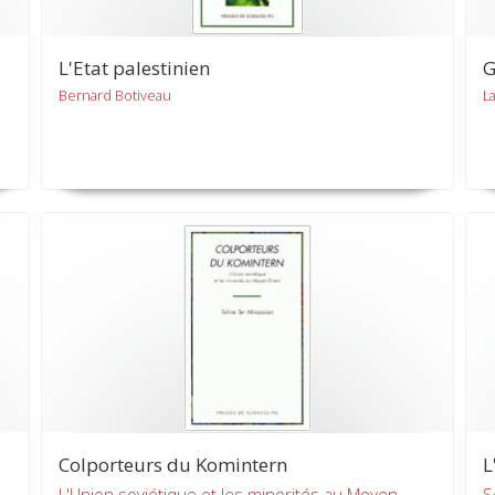
L'Etat palestinien
G
Bernard Botiveau
La
Colporteurs du Komintern
L
L'Union soviétique et les minorités au Moyen-
S