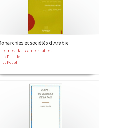
onarchies et sociétés d'Arabie
e temps des confrontations
atiha Dazi-Heni
illes Kepel