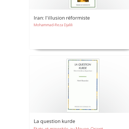
Iran: l'illusion réformiste
Mohammad-Reza Djalili
La question kurde
Etats et minorités au Moyen-Orient