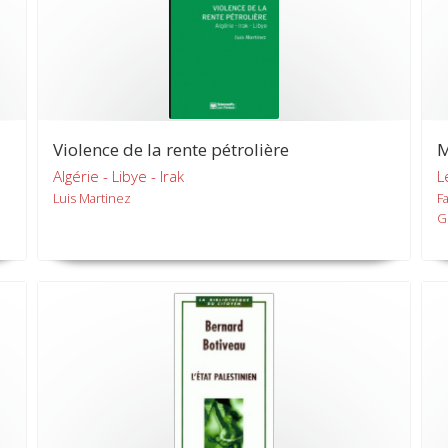
Violence de la rente pétrolière
M
Algérie - Libye - Irak
L
Luis Martinez
F
G