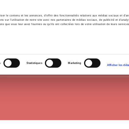
er le contenu et les annonces, d'offrir des fonctionnalités relatives aux médias sociaux et d'ana
 sur l'utilisation de notre site avec nos partenaires de médias sociaux, de publicité et d'analy
ns que vous leur avez fournies ou qu'ils ont collectées lors de votre utilisation de leurs service
e
Environment
History
International
Po
MIDDLE EAST
s
Statistiques
Marketing
Afficher les déta