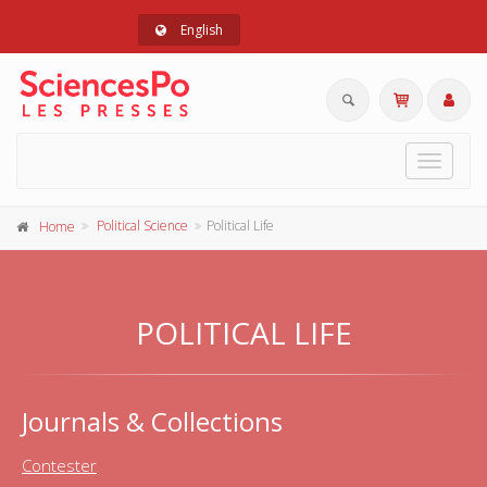
English
Toggle
navigat
Political Science
Political Life
Home
POLITICAL LIFE
Journals & Collections
Contester