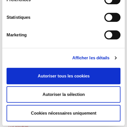
La matière noire de la démocratie
Statistiques
Luc Rouban
Marketing
Afficher les détails
Autoriser tous les cookies
Autoriser la sélection
Cookies nécessaires uniquement
Le Paradoxe du macronisme
Luc Rouban