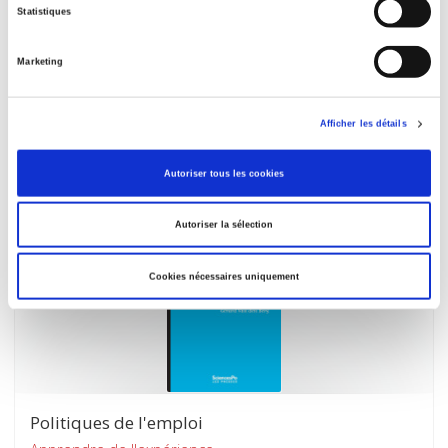
Statistiques
Les Nouvelles inégalités du travail
Marketing
Pourquoi l'emploi se polarise
Grégory Verdugo
Afficher les détails
Autoriser tous les cookies
Autoriser la sélection
Cookies nécessaires uniquement
Politiques de l'emploi