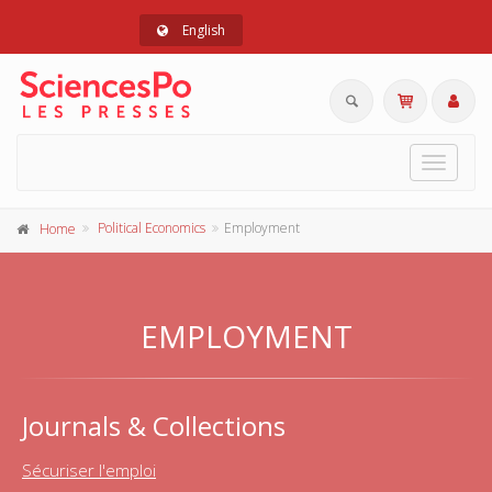
English
Toggle
navigat
Political Economics
Employment
Home
EMPLOYMENT
Journals & Collections
Sécuriser l'emploi