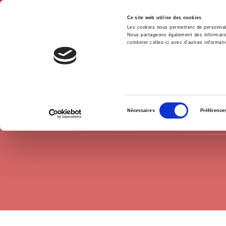
Ce site web utilise des cookies
Les cookies nous permettent de personnalis
Nous partageons également des informations
combiner celles-ci avec d'autres informatio
Hom
Exams
Exams political science
Home
Sélection
Nécessaires
Préférence
du
consentement