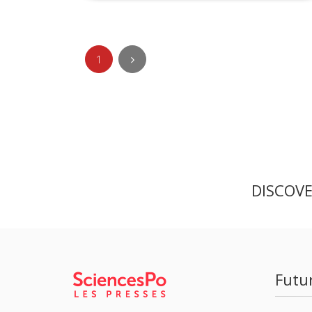
1
DISCOV
Futu