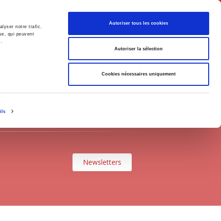
English
Autoriser tous les cookies
lyser notre trafic.
se, qui peuvent
s.
litics
Society
Autoriser la sélection
Cookies nécessaires uniquement
ils
Newsletters