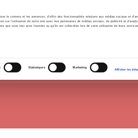
er le contenu et les annonces, d'offrir des fonctionnalités relatives aux médias sociaux et d'ana
 sur l'utilisation de notre site avec nos partenaires de médias sociaux, de publicité et d'analy
ns que vous leur avez fournies ou qu'ils ont collectées lors de votre utilisation de leurs service
e
Environment
History
International
Po
EXAMS POLITICAL SCIENCE
s
Statistiques
Marketing
Afficher les déta