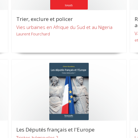
Trier, exclure et policer
R
a
Vies urbaines en Afrique du Sud et au Nigeria
V
Laurent Fourchard
et
Les Députés français et l'Europe
L
Tristes hémicycles ?
L