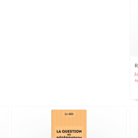
R
J
A