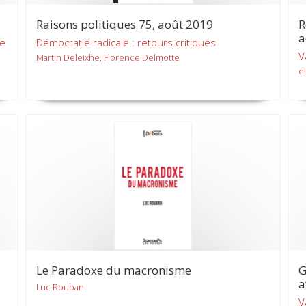
Raisons politiques 75, août 2019
R
a
ée
Démocratie radicale : retours critiques
V
Martin Deleixhe, Florence Delmotte
et
Le Paradoxe du macronisme
G
a
Luc Rouban
V