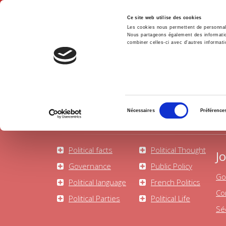
Ce site web utilise des cookies
Les cookies nous permettent de personnalis
Nous partageons également des informations
combiner celles-ci avec d'autres informatio
Hom
Political Science
Home
Sélection
Nécessaires
Préférence
du
consentement
Political facts
Political Thought
J
Governance
Public Policy
Go
Political language
French Politics
Co
Political Parties
Political Life
Sé