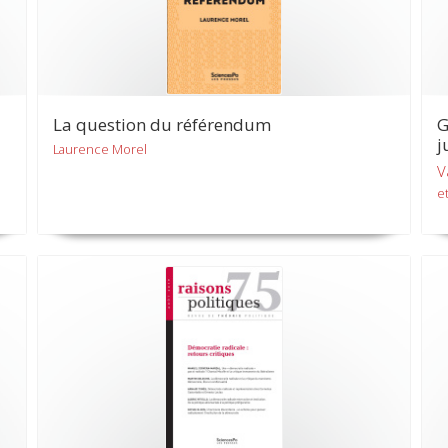
La question du référendum
G
j
Laurence Morel
V
et