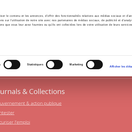
er le contenu et les annonces, d'offrir des fonctionnalités relatives aux médias sociaux et d'ana
 sur l'utilisation de notre site avec nos partenaires de médias sociaux, de publicité et d'analy
ns que vous leur avez fournies ou qu'ils ont collectées lors de votre utilisation de leurs service
e
Environment
History
International
Po
POLITICAL SCIENCE
s
Statistiques
Marketing
Afficher les déta
ournals & Collections
uvernement & action publique
ntester
curiser l'emploi