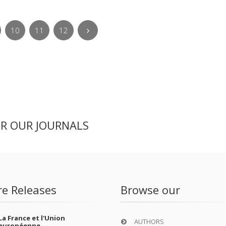
10
11
12
ER OUR JOURNALS
re Releases
Browse our
La France et l'Union
AUTHORS
européenne