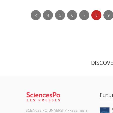
4
5
6
7
8
9
DISCOV
Futu
SCIENCES PO UNIVERSITY PRESS has a