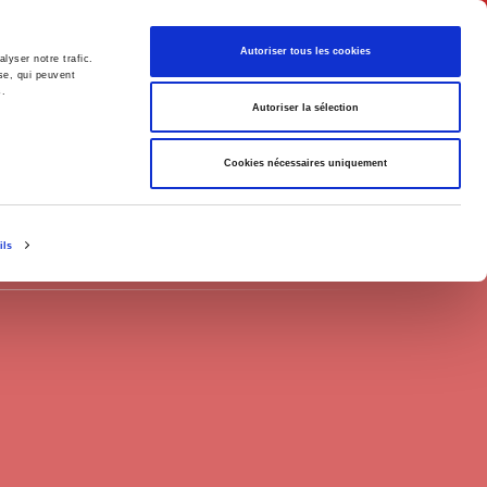
English
Autoriser tous les cookies
lyser notre trafic.
se, qui peuvent
s.
litics
Society
Autoriser la sélection
Cookies nécessaires uniquement
ils