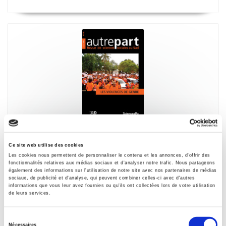
Autrepart 85, 2018
Ce site web utilise des cookies
Les violences de genre
Les cookies nous permettent de personnaliser le contenu et les annonces, d'offrir des
fonctionnalités relatives aux médias sociaux et d'analyser notre trafic. Nous partageons
également des informations sur l'utilisation de notre site avec nos partenaires de médias
sociaux, de publicité et d'analyse, qui peuvent combiner celles-ci avec d'autres
informations que vous leur avez fournies ou qu'ils ont collectées lors de votre utilisation
de leurs services.
Sélection
Nécessaires