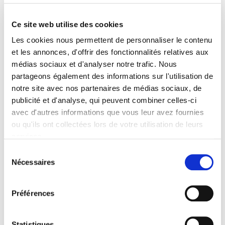
Manager en proximité : quel travail ?
Marie Benedetto-Meyer, Nathalie Hugot
Ce site web utilise des cookies
Les cookies nous permettent de personnaliser le contenu
et les annonces, d'offrir des fonctionnalités relatives aux
médias sociaux et d'analyser notre trafic. Nous
partageons également des informations sur l'utilisation de
notre site avec nos partenaires de médias sociaux, de
publicité et d'analyse, qui peuvent combiner celles-ci
avec d'autres informations que vous leur avez fournies
ou qu'ils ont collectées lors de votre utilisation de leurs
services.
Sélection
Nécessaires
du
Revue française de sociologie 61-3, juillet-
consentement
septembre 2020
Préférences
Varia
et al.
Statistiques