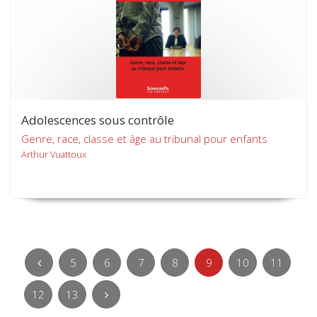
Adolescences sous contrôle
Genre, race, classe et âge au tribunal pour enfants
Arthur Vuattoux
5
6
7
8
9
10
11
12
13