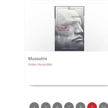
Mussolini
Didier Musiedlak
5
6
7
8
9
10