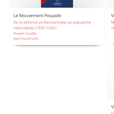
Le Mouvement Poujade
V
De la défense professionnelle au populisme
M
nationaliste (1953-1962)
et
Romain Souillac
Jean-Paul Brunet
V
D