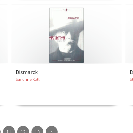
Bismarck
D
Sandrine Kott
S
11
12
13