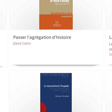
Passer l'agrégation d'histoire
L
David Colon
L
M
G