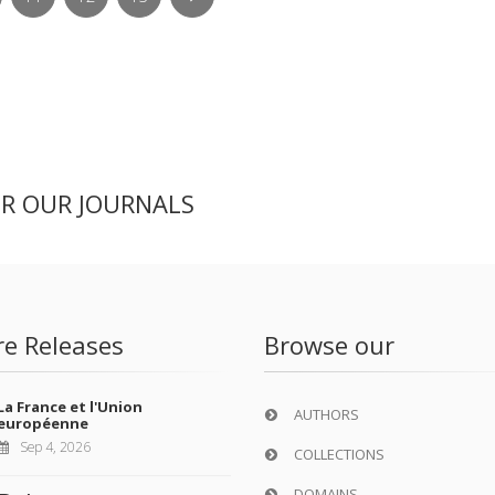
ER OUR JOURNALS
re Releases
Browse our
La France et l'Union
AUTHORS
européenne
Sep 4, 2026
COLLECTIONS
DOMAINS