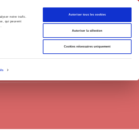
English
Autoriser tous les cookies
lyser notre trafic.
se, qui peuvent
s.
litics
Society
Autoriser la sélection
Cookies nécessaires uniquement
ils