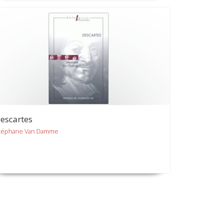
escartes
téphane Van Damme