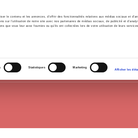
er le contenu et les annonces, d'offrir des fonctionnalités relatives aux médias sociaux et d'ana
 sur l'utilisation de notre site avec nos partenaires de médias sociaux, de publicité et d'analy
ns que vous leur avez fournies ou qu'ils ont collectées lors de votre utilisation de leurs service
e
Environment
History
International
Po
HISTORY
s
Statistiques
Marketing
Afficher les déta