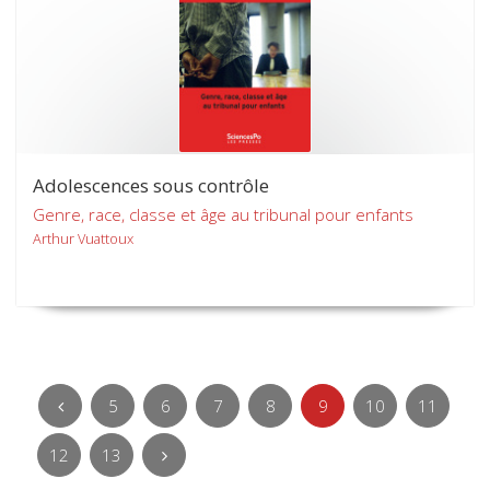
Adolescences sous contrôle
Genre, race, classe et âge au tribunal pour enfants
Arthur Vuattoux
5
6
7
8
9
10
11
12
13