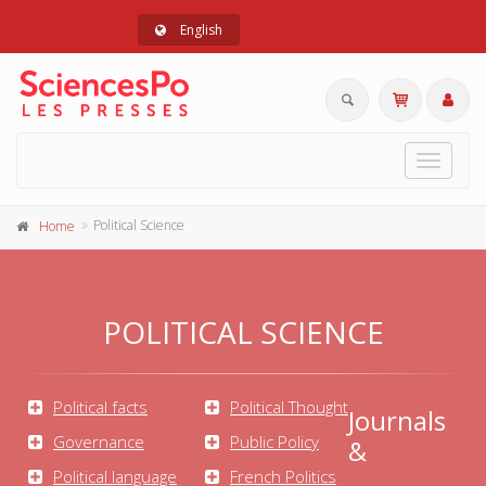
English
Toggle
navigat
Political Science
Home
POLITICAL SCIENCE
Political facts
Political Thought
Journals
Governance
Public Policy
&
Political language
French Politics