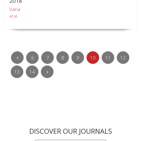
2018
Varia
et al.
6
7
8
9
10
11
12
13
14
DISCOVER OUR JOURNALS