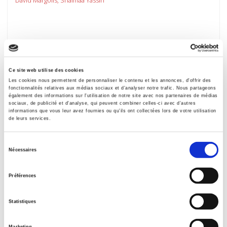
Ce site web utilise des cookies
Les cookies nous permettent de personnaliser le contenu et les annonces, d'offrir des
fonctionnalités relatives aux médias sociaux et d'analyser notre trafic. Nous partageons
également des informations sur l'utilisation de notre site avec nos partenaires de médias
sociaux, de publicité et d'analyse, qui peuvent combiner celles-ci avec d'autres
informations que vous leur avez fournies ou qu'ils ont collectées lors de votre utilisation
de leurs services.
Sélection
Nécessaires
du
Revue économique 68, hors-série, septembre
consentement
Préférences
2017
Aspects de la crise
Statistiques
Pierre Morin