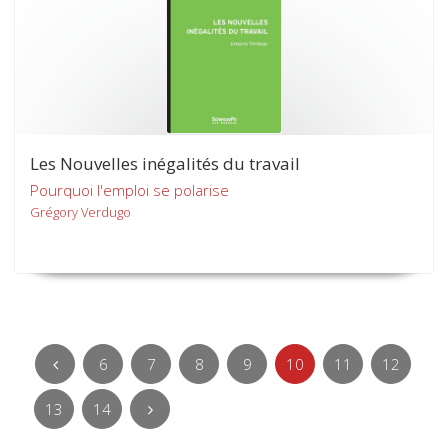
Les Nouvelles inégalités du travail
Pourquoi l'emploi se polarise
Grégory Verdugo
6
7
8
9
10
11
12
13
14