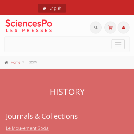
English
Toggle
navigat
History
Home
HISTORY
Journals & Collections
Le Mouvement Social