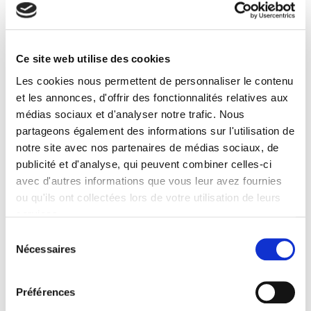
Les enfants de la défaite
La Résistance, l'éducation et la culture
Ce site web utilise des cookies
Jean-François Muracciole
Les cookies nous permettent de personnaliser le contenu
et les annonces, d'offrir des fonctionnalités relatives aux
médias sociaux et d'analyser notre trafic. Nous
partageons également des informations sur l'utilisation de
notre site avec nos partenaires de médias sociaux, de
publicité et d'analyse, qui peuvent combiner celles-ci
avec d'autres informations que vous leur avez fournies
ou qu'ils ont collectées lors de votre utilisation de leurs
services.
Sélection
Nécessaires
du
consentement
De Gaulle. Prophète de la Cinquième République
Préférences
Brigitte Gaïti