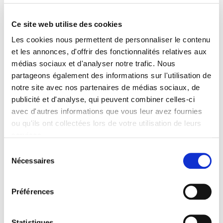
Jérôme Gautié
Ce site web utilise des cookies
Les cookies nous permettent de personnaliser le contenu
et les annonces, d'offrir des fonctionnalités relatives aux
médias sociaux et d'analyser notre trafic. Nous
partageons également des informations sur l'utilisation de
notre site avec nos partenaires de médias sociaux, de
publicité et d'analyse, qui peuvent combiner celles-ci
avec d'autres informations que vous leur avez fournies
ou qu'ils ont collectées lors de votre utilisation de leurs
services.
Sélection
Nécessaires
du
Gouvernement & action publique 09-2, avril-juin
consentement
2020
Préférences
Varia
et al.
Statistiques