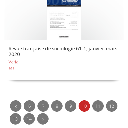
Revue française de sociologie 61-1, janvier-mars
2020
Varia
et al.
6
7
8
9
10
11
12
13
14