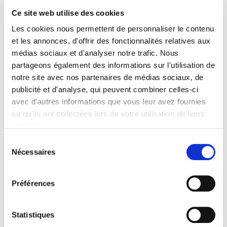
Ce site web utilise des cookies
Les cookies nous permettent de personnaliser le contenu
Du papier à la biométrie
et les annonces, d'offrir des fonctionnalités relatives aux
Identifier les individus
médias sociaux et d'analyser notre trafic. Nous
Xavier Crettiez, Pierre Piazza
partageons également des informations sur l'utilisation de
notre site avec nos partenaires de médias sociaux, de
publicité et d'analyse, qui peuvent combiner celles-ci
avec d'autres informations que vous leur avez fournies
ou qu'ils ont collectées lors de votre utilisation de leurs
services.
Sélection
Nécessaires
du
consentement
Préférences
Statistiques
La France en mutation 1980-2005