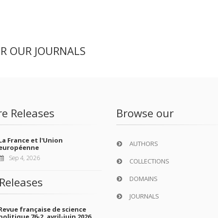
ER OUR JOURNALS
re Releases
Browse our
La France et l'Union
AUTHORS
européenne
Sep 4, 2026
COLLECTIONS
DOMAINS
Releases
JOURNALS
Revue française de science
politique 76-2, avril-juin 2026