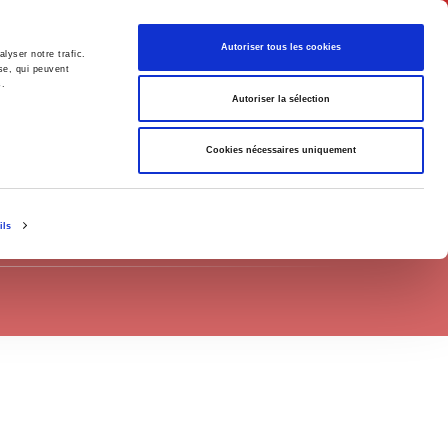
English
Autoriser tous les cookies
lyser notre trafic.
se, qui peuvent
s.
litics
Society
Autoriser la sélection
Cookies nécessaires uniquement
ils