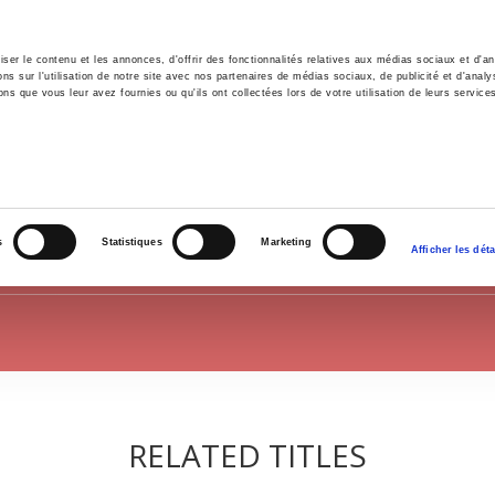
er le contenu et les annonces, d'offrir des fonctionnalités relatives aux médias sociaux et d'ana
 sur l'utilisation de notre site avec nos partenaires de médias sociaux, de publicité et d'analy
ns que vous leur avez fournies ou qu'ils ont collectées lors de votre utilisation de leurs service
e
Environment
History
International
Po
POLITICS
s
Statistiques
Marketing
Afficher les déta
RELATED TITLES