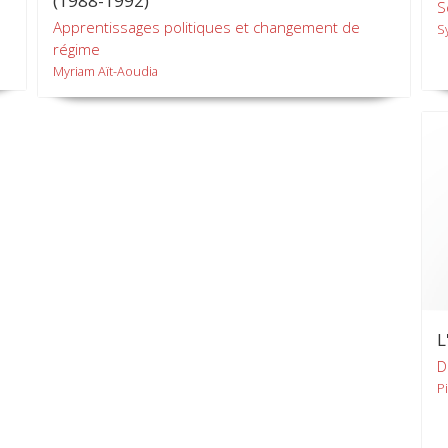
(1988-1992)
S
Apprentissages politiques et changement de
S
régime
Myriam Aït-Aoudia
L
D
P