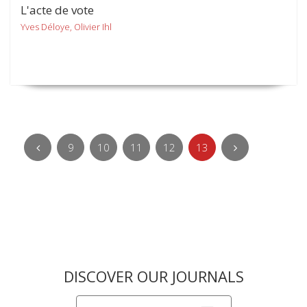
L'acte de vote
Yves Déloye, Olivier Ihl
9
10
11
12
13
DISCOVER OUR JOURNALS