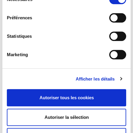
du
consentement
Préférences
Statistiques
L'invention du PACS
Marketing
Pratiques et symboliques d'une nouvelle forme d'union
Wilfried Rault
Afficher les détails
Autoriser tous les cookies
Autoriser la sélection