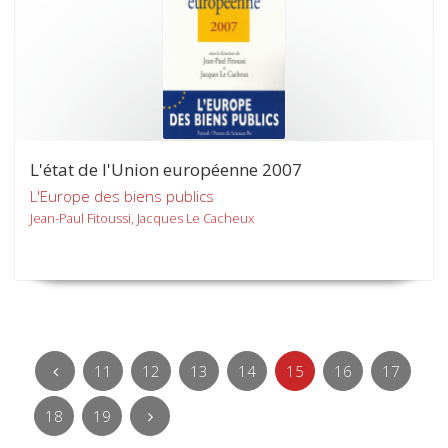
L'état de l'Union européenne 2007
L'Europe des biens publics
Jean-Paul Fitoussi, Jacques Le Cacheux
11
12
13
14
15
16
17
18
19