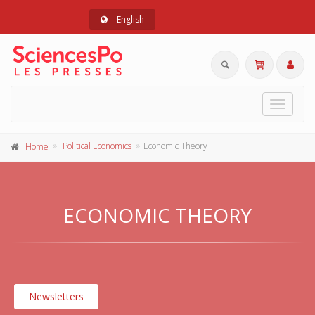
English
Toggle
navigat
Political Economics
Economic Theory
Home
ECONOMIC THEORY
Newsletters