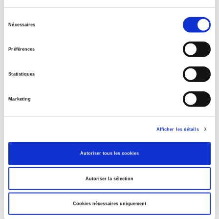
Sélection
Nécessaires
du
consentement
Préférences
Statistiques
Les chiffres du monde en poche
The Economist.
Marketing
Afficher les détails
Autoriser tous les cookies
Autoriser la sélection
Cookies nécessaires uniquement