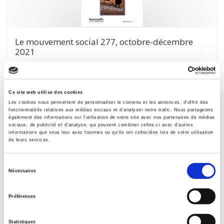
Le mouvement social 277, octobre-décembre
2021
Revisiter l'histoire des sociétés rurales
Gérard Béaur
Ce site web utilise des cookies
Les cookies nous permettent de personnaliser le contenu et les annonces, d'offrir des
fonctionnalités relatives aux médias sociaux et d'analyser notre trafic. Nous partageons
également des informations sur l'utilisation de notre site avec nos partenaires de médias
sociaux, de publicité et d'analyse, qui peuvent combiner celles-ci avec d'autres
informations que vous leur avez fournies ou qu'ils ont collectées lors de votre utilisation
de leurs services.
Sélection
Nécessaires
du
consentement
Préférences
Les camps de regroupement en Algérie
Statistiques