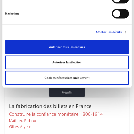
Une histoire des déplacements forcés (1954-1962)
Fabien Sacriste
Marketing
Afficher les détails
Autoriser tous les cookies
Autoriser la sélection
Cookies nécessaires uniquement
La fabrication des billets en France
Construire la confiance monétaire 1800-1914
Mathieu Bidaux
Gilles Vaysset