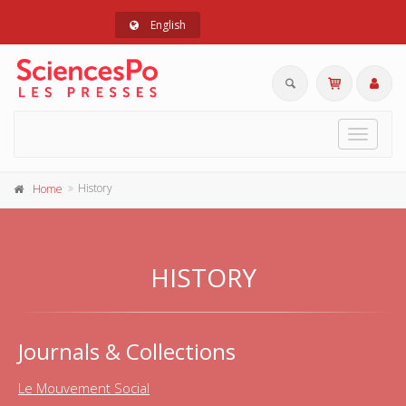
English
Toggle
navigat
History
Home
HISTORY
Journals & Collections
Le Mouvement Social