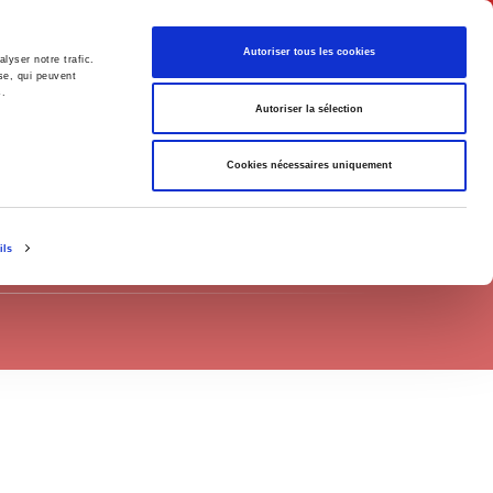
English
Autoriser tous les cookies
lyser notre trafic.
se, qui peuvent
s.
litics
Society
Autoriser la sélection
Cookies nécessaires uniquement
ils