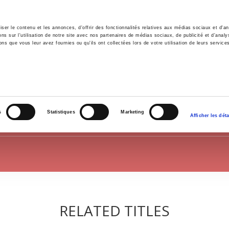
er le contenu et les annonces, d'offrir des fonctionnalités relatives aux médias sociaux et d'ana
 sur l'utilisation de notre site avec nos partenaires de médias sociaux, de publicité et d'analy
ns que vous leur avez fournies ou qu'ils ont collectées lors de votre utilisation de leurs service
e
Environment
History
International
Po
POLITICS
s
Statistiques
Marketing
Afficher les déta
RELATED TITLES