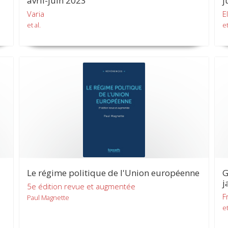
avril-juin 2023
j
Varia
E
et al.
et
Le régime politique de l'Union européenne
G
j
5e édition revue et augmentée
F
Paul Magnette
et