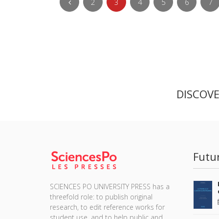
2
3
4
5
6
7
DISCOV
Futu
SCIENCES PO UNIVERSITY PRESS has a
threefold role: to publish original
research, to edit reference works for
student use, and to help public and