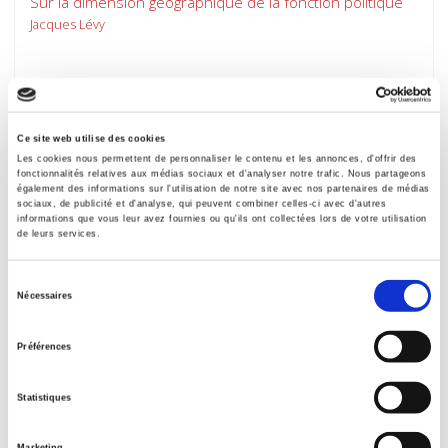
Sur la dimension géographique de la fonction politique
Jacques Lévy
Ce site web utilise des cookies
Les cookies nous permettent de personnaliser le contenu et les annonces, d'offrir des
fonctionnalités relatives aux médias sociaux et d'analyser notre trafic. Nous partageons
également des informations sur l'utilisation de notre site avec nos partenaires de médias
sociaux, de publicité et d'analyse, qui peuvent combiner celles-ci avec d'autres
informations que vous leur avez fournies ou qu'ils ont collectées lors de votre utilisation
de leurs services.
Sélection
Nécessaires
du
Entre convergences et intérêts nationaux:
consentement
Préférences
l'Europe
Jean-Paul Fitoussi
Statistiques