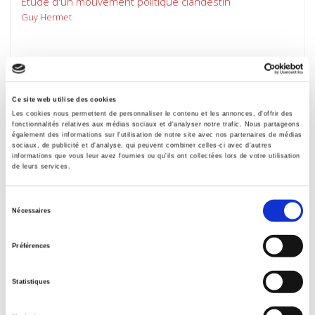
Etude d'un mouvement politique clandestin
Guy Hermet
Ce site web utilise des cookies
Les cookies nous permettent de personnaliser le contenu et les annonces, d'offrir des
fonctionnalités relatives aux médias sociaux et d'analyser notre trafic. Nous partageons
également des informations sur l'utilisation de notre site avec nos partenaires de médias
sociaux, de publicité et d'analyse, qui peuvent combiner celles-ci avec d'autres
informations que vous leur avez fournies ou qu'ils ont collectées lors de votre utilisation
de leurs services.
Sélection
Nécessaires
du
L'URSS et la Chine devant les révolutions dans les
consentement
sociétés pré-industrielles
Préférences
Hélène Carrère d'Encausse
Statistiques