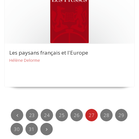
Les paysans français et l'Europe
Hélène Delorme
23
24
25
26
27
28
29
30
31