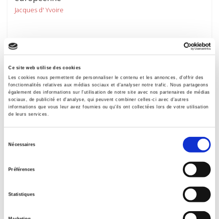
Jacques d' Yvoire
Ce site web utilise des cookies
Les cookies nous permettent de personnaliser le contenu et les annonces, d'offrir des
fonctionnalités relatives aux médias sociaux et d'analyser notre trafic. Nous partageons
également des informations sur l'utilisation de notre site avec nos partenaires de médias
sociaux, de publicité et d'analyse, qui peuvent combiner celles-ci avec d'autres
informations que vous leur avez fournies ou qu'ils ont collectées lors de votre utilisation
de leurs services.
Sélection
Nécessaires
du
Les Juifs d'Afrique du Nord entre l'Orient et
consentement
Préférences
l'Occident
André Chouraqui
Statistiques