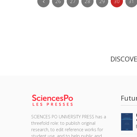
26
27
28
29
30
31
DISCOV
Futu
SCIENCES PO UNIVERSITY PRESS has a
threefold role: to publish original
research, to edit reference works for
student use, and to help public and