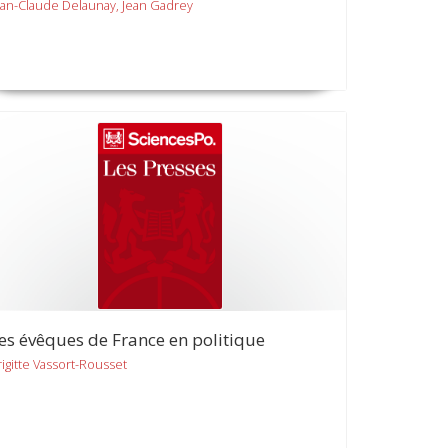
ean-Claude Delaunay, Jean Gadrey
es évêques de France en politique
rigitte Vassort-Rousset