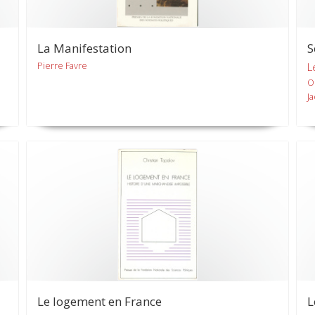
La Manifestation
S
Pierre Favre
L
O
J
Le logement en France
L