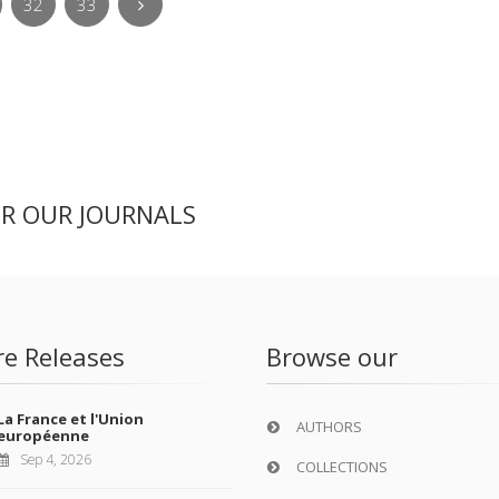
32
33
ER OUR JOURNALS
re Releases
Browse our
La France et l'Union
AUTHORS
européenne
Sep 4, 2026
COLLECTIONS