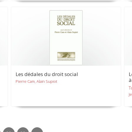
Les dédales du droit social
L
à
Pierre Cam, Alain Supiot
T
J