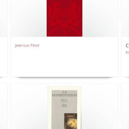
C
Jean-Luc Pinol
F