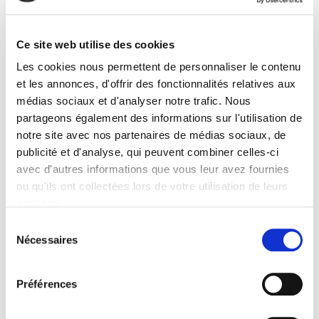
Les raisons de la défiance
Luc Rouban
Ce site web utilise des cookies
Les cookies nous permettent de personnaliser le contenu
et les annonces, d'offrir des fonctionnalités relatives aux
médias sociaux et d'analyser notre trafic. Nous
partageons également des informations sur l'utilisation de
notre site avec nos partenaires de médias sociaux, de
publicité et d'analyse, qui peuvent combiner celles-ci
avec d'autres informations que vous leur avez fournies
ou qu'ils ont collectées lors de votre utilisation de leurs
services.
Sélection
Nécessaires
du
La politique au microscope
consentement
60 ans d'histoire du CEVIPOF
Préférences
Martial Foucault, Pascal Perrineau