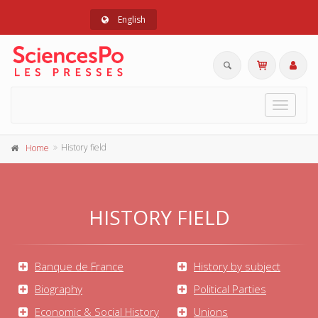
English
Toggle
navigat
History field
Home
HISTORY FIELD
Banque de France
History by subject
Biography
Political Parties
Economic & Social History
Unions