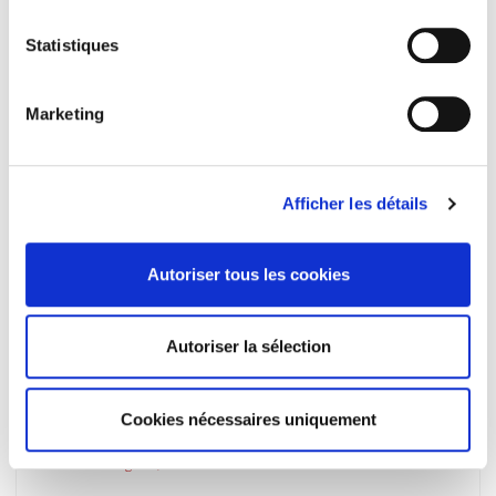
Raisons politiques 30, 2008
Les victimes écrivent leur Histoire
Statistiques
et al.
Marketing
Afficher les détails
Autoriser tous les cookies
Autoriser la sélection
Socialistes et radicaux
Cookies nécessaires uniquement
Querelles de famille
Noëlline Castagnez, Gilles Morin