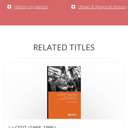
History by period
Urban & Regional History
RELATED TITLES
La CFDT (1968-1995)