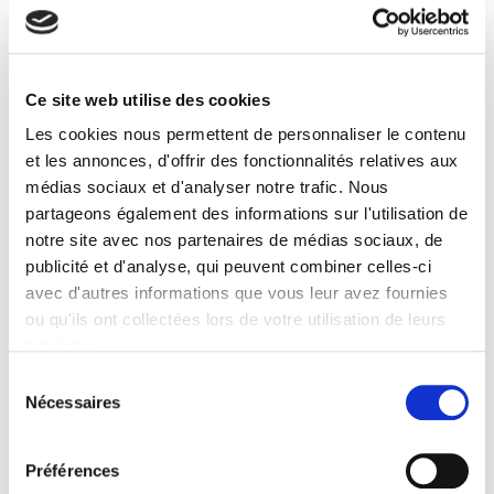
Ce site web utilise des cookies
Vingtième Siècle 99 (2008-3)
Les cookies nous permettent de personnaliser le contenu
Dossier : Aristocraties européennes et césure de la
Grande Guerre
et les annonces, d'offrir des fonctionnalités relatives aux
et al.
médias sociaux et d'analyser notre trafic. Nous
partageons également des informations sur l'utilisation de
notre site avec nos partenaires de médias sociaux, de
publicité et d'analyse, qui peuvent combiner celles-ci
avec d'autres informations que vous leur avez fournies
ou qu'ils ont collectées lors de votre utilisation de leurs
services.
Sélection
Nécessaires
du
consentement
Préférences