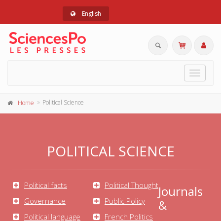
English
Toggle
navigat
Political Science
Home
POLITICAL SCIENCE
Political facts
Political Thought
Journals
Governance
Public Policy
&
Political language
French Politics