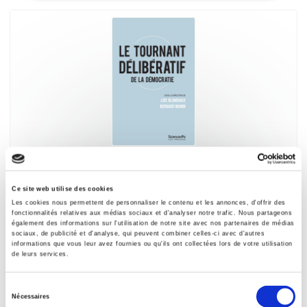
Le tournant délibératif
de la démocratie
Ce site web utilise des cookies
Loïc Blondiaux, Bernard Manin
Les cookies nous permettent de personnaliser le contenu et les annonces, d'offrir des
fonctionnalités relatives aux médias sociaux et d'analyser notre trafic. Nous partageons
également des informations sur l'utilisation de notre site avec nos partenaires de médias
sociaux, de publicité et d'analyse, qui peuvent combiner celles-ci avec d'autres
informations que vous leur avez fournies ou qu'ils ont collectées lors de votre utilisation
de leurs services.
Sélection
Nécessaires
du