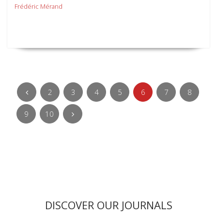
Frédéric Mérand
2
3
4
5
6
7
8
9
10
DISCOVER OUR JOURNALS