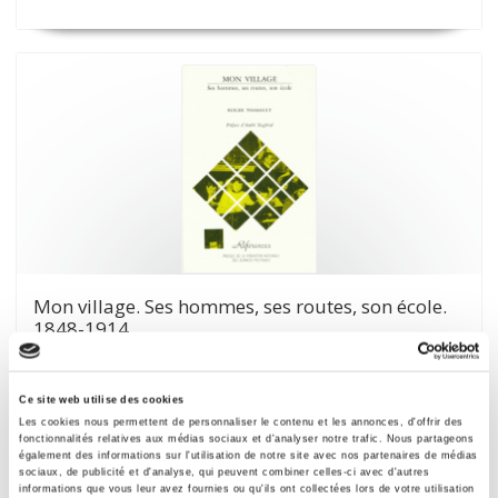
Mon village. Ses hommes, ses routes, son école.
1848-1914
L'ascension d'un peuple
Roger Thabault
André Siegfried
Ce site web utilise des cookies
Les cookies nous permettent de personnaliser le contenu et les annonces, d'offrir des
fonctionnalités relatives aux médias sociaux et d'analyser notre trafic. Nous partageons
également des informations sur l'utilisation de notre site avec nos partenaires de médias
sociaux, de publicité et d'analyse, qui peuvent combiner celles-ci avec d'autres
informations que vous leur avez fournies ou qu'ils ont collectées lors de votre utilisation