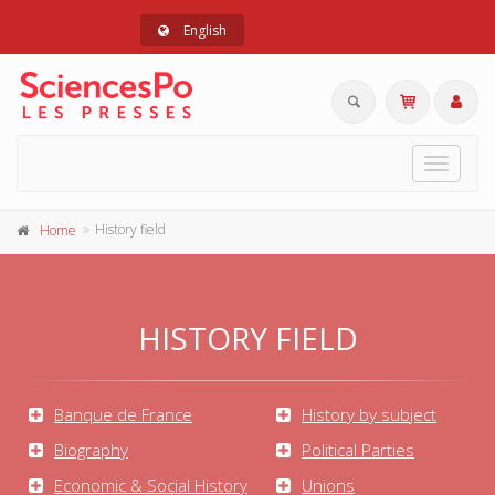
English
Toggle
navigat
History field
Home
HISTORY FIELD
Banque de France
History by subject
Biography
Political Parties
Economic & Social History
Unions