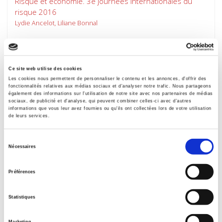
Risque et économie. 3e journées internationales du
risque 2016
Lydie Ancelot, Liliane Bonnal
Ce site web utilise des cookies
Les cookies nous permettent de personnaliser le contenu et les annonces, d'offrir des
fonctionnalités relatives aux médias sociaux et d'analyser notre trafic. Nous partageons
également des informations sur l'utilisation de notre site avec nos partenaires de médias
sociaux, de publicité et d'analyse, qui peuvent combiner celles-ci avec d'autres
informations que vous leur avez fournies ou qu'ils ont collectées lors de votre utilisation
de leurs services.
Sélection
Nécessaires
du
L'Etat, le promoteur et le maire
consentement
Préférences
La fabrication des politiques du logement
Julie Pollard
Statistiques