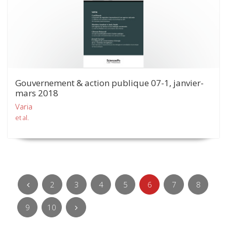
Gouvernement & action publique 07-1, janvier-
mars 2018
Varia
et al.
2
3
4
5
6
7
8
9
10