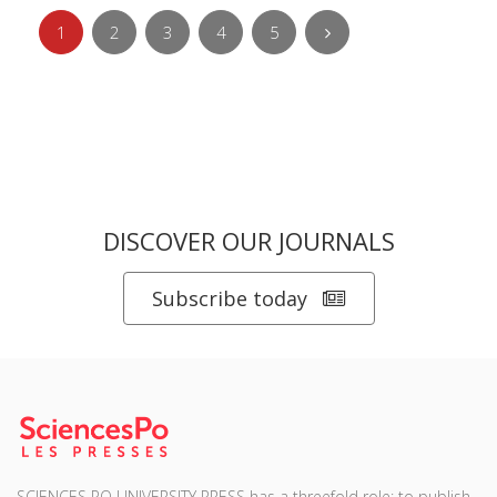
1
2
3
4
5
DISCOVER OUR JOURNALS
Subscribe today
SCIENCES PO UNIVERSITY PRESS has a threefold role: to publish