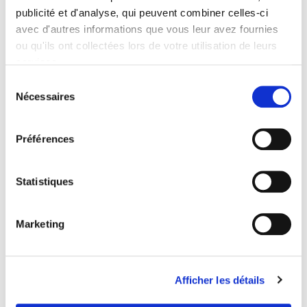
publicité et d'analyse, qui peuvent combiner celles-ci
avec d'autres informations que vous leur avez fournies
ou qu'ils ont collectées lors de votre utilisation de leurs
services.
Sélection
Nécessaires
du
consentement
Economie du savoir-être
Préférences
Yann Algan, Elise Huillery
Statistiques
Marketing
Afficher les détails