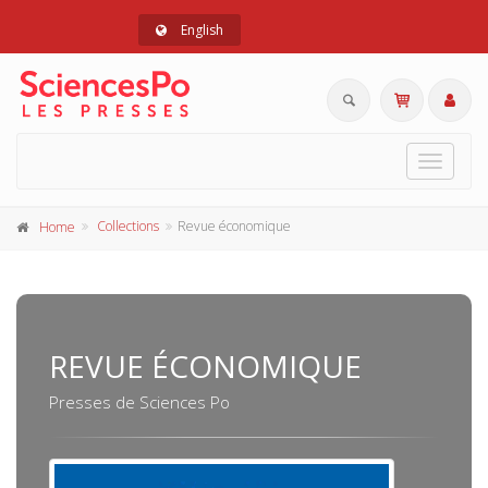
English
Toggle
navigat
Collections
Revue économique
Home
REVUE ÉCONOMIQUE
Presses de Sciences Po