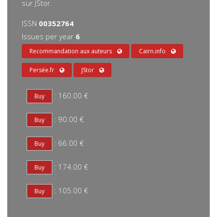
sur JStor.
ISSN
00352764
Issues per year
6
Recommandation aux auteurs
Cairn.info
Persée.fr
JStor
: 160.00 €
: 90.00 €
: 66.00 €
: 174.00 €
: 105.00 €