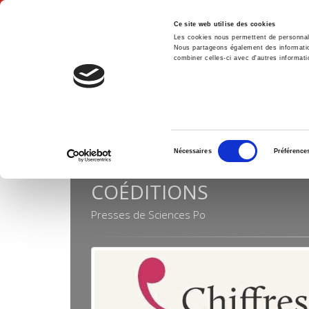
Ce site web utilise des cookies
Les cookies nous permettent de personnalis
Nous partageons également des informations
combiner celles-ci avec d'autres informatio
Hom
Collections
Coéditions
Home
Sélection
Nécessaires
Préférence
du
consentement
COÉDITIONS
Presses de Sciences Po