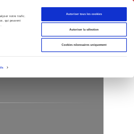
English
Autoriser tous les cookies
lyser notre trafic.
se, qui peuvent
s.
litics
Society
Autoriser la sélection
Cookies nécessaires uniquement
ils