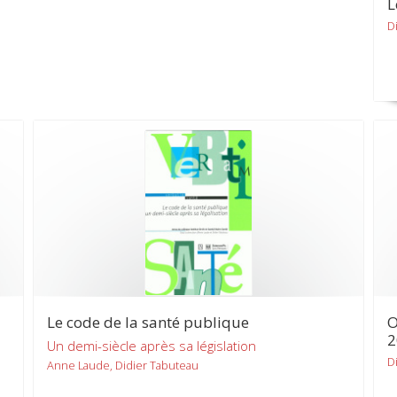
L
D
Le code de la santé publique
O
2
Un demi-siècle après sa législation
D
Anne Laude, Didier Tabuteau