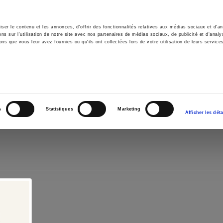
er le contenu et les annonces, d'offrir des fonctionnalités relatives aux médias sociaux et d'ana
 sur l'utilisation de notre site avec nos partenaires de médias sociaux, de publicité et d'analy
ns que vous leur avez fournies ou qu'ils ont collectées lors de votre utilisation de leurs service
e
Environment
History
International
Po
s
Statistiques
Marketing
Afficher les déta