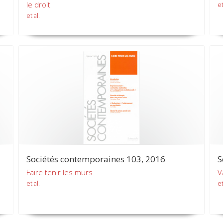
le droit
et
et al.
Sociétés contemporaines 103, 2016
S
Faire tenir les murs
V
et al.
et