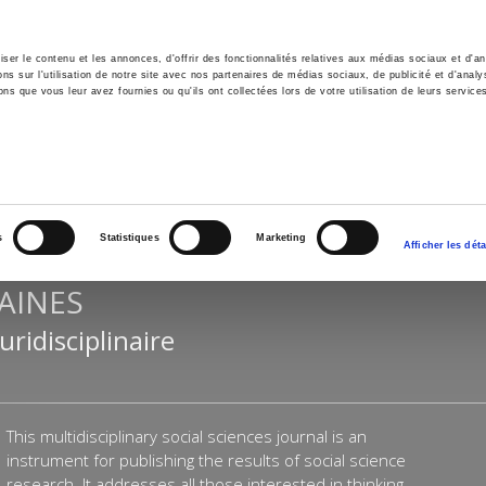
er le contenu et les annonces, d'offrir des fonctionnalités relatives aux médias sociaux et d'ana
 sur l'utilisation de notre site avec nos partenaires de médias sociaux, de publicité et d'analy
ns que vous leur avez fournies ou qu'ils ont collectées lors de votre utilisation de leurs service
e
Environment
History
International
Po
s
Statistiques
Marketing
Afficher les déta
AINES
uridisciplinaire
This
multidisciplinary social sciences journal is an
instrument for publishing the results of social science
research. It addresses all those interested in thinking