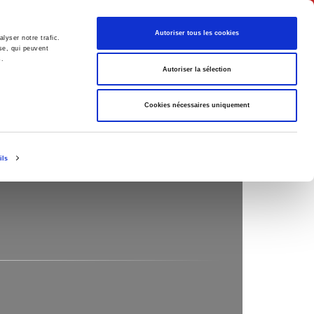
English
Autoriser tous les cookies
lyser notre trafic.
se, qui peuvent
s.
litics
Society
Autoriser la sélection
Cookies nécessaires uniquement
ils