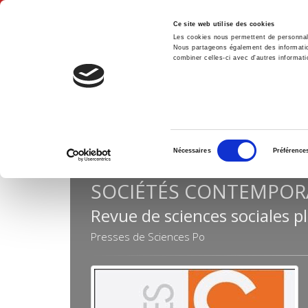
Ce site web utilise des cookies
Les cookies nous permettent de personnalis
Nous partageons également des informations
combiner celles-ci avec d'autres informatio
Hom
Collections
Sociétés contemporaines
Home
Sélection
Nécessaires
Préférence
du
consentement
SOCIÉTÉS CONTEMPOR
Revue de sciences sociales pl
Presses de Sciences Po