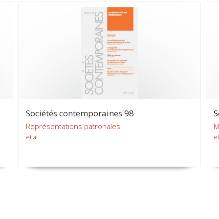
Sociétés contemporaines 98
S
Représentations patronales
M
et al.
et