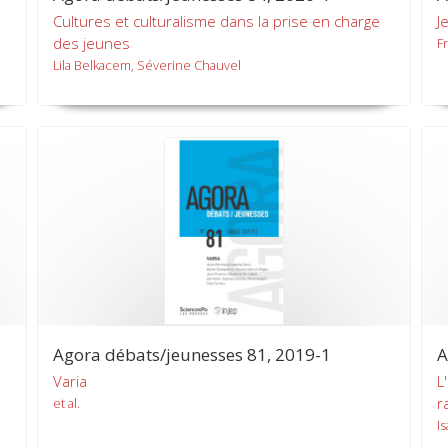
Cultures et culturalisme dans la prise en charge
J
des jeunes
F
Lila Belkacem, Séverine Chauvel
Agora débats/jeunesses 81, 2019-1
A
Varia
L
r
et al.
I