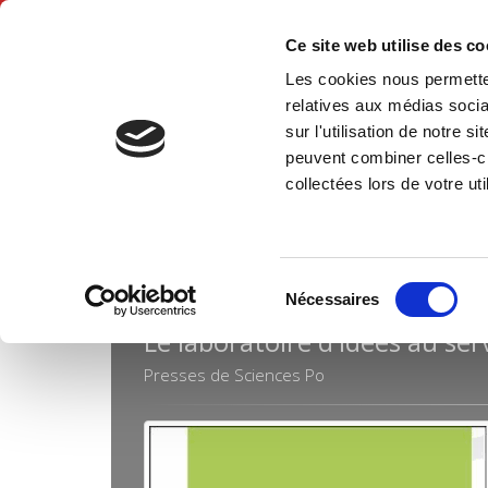
Ce site web utilise des c
Les cookies nous permetten
Hom
relatives aux médias socia
sur l'utilisation de notre 
peuvent combiner celles-ci
Collections
Agora
Home
collectées lors de votre uti
Sélection
AGORA
Nécessaires
du
Le laboratoire d'idées au ser
consentement
Presses de Sciences Po