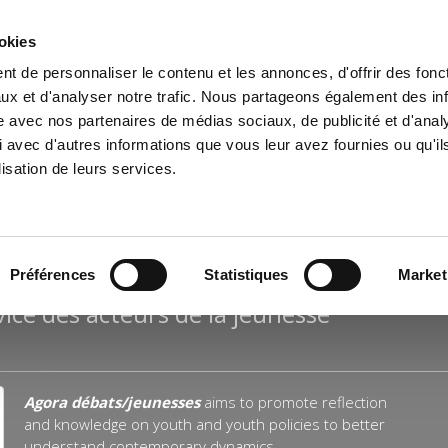
ookies
t de personnaliser le contenu et les annonces, d'offrir des fonct
e
Environment
History
International
Po
ux et d'analyser notre trafic. Nous partageons également des in
site avec nos partenaires de médias sociaux, de publicité et d'anal
 avec d'autres informations que vous leur avez fournies ou qu'il
lisation de leurs services.
Préférences
Statistiques
Market
vice des acteurs de la jeunesse
Agora débats/jeunesses
aims to promote reflection
and knowledge on youth and youth policies to better
understand contemporary dynamics.