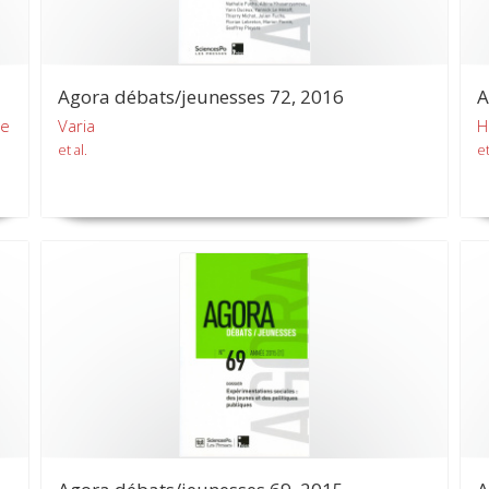
Agora débats/jeunesses 72, 2016
A
re
Varia
H
et al.
et