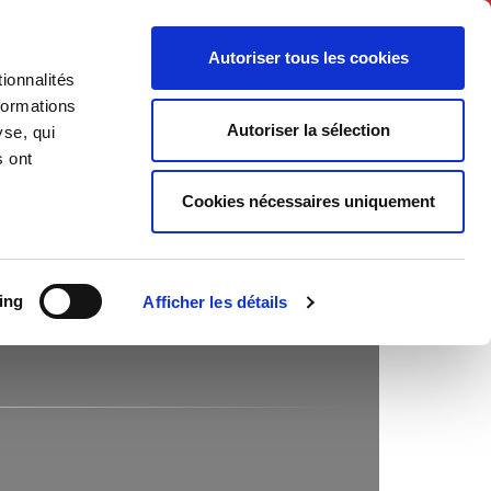
English
Autoriser tous les cookies
ionnalités
litics
Society
formations
Autoriser la sélection
yse, qui
s ont
Cookies nécessaires uniquement
ing
Afficher les détails