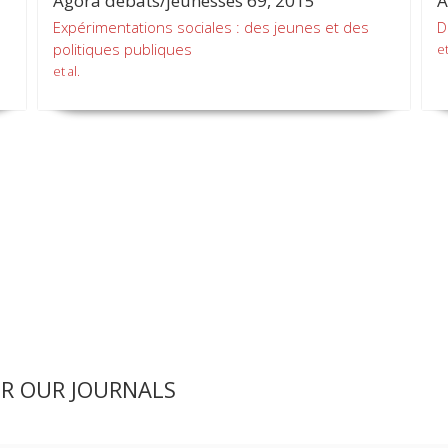
Agora débats/jeunesses 69, 2015
A
Expérimentations sociales : des jeunes et des
D
politiques publiques
et
et al.
ER OUR JOURNALS