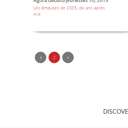
Agora débats/jeunesses 70, 2015
Les émeutes de 2005, dix ans après
et al.
2
DISCOV