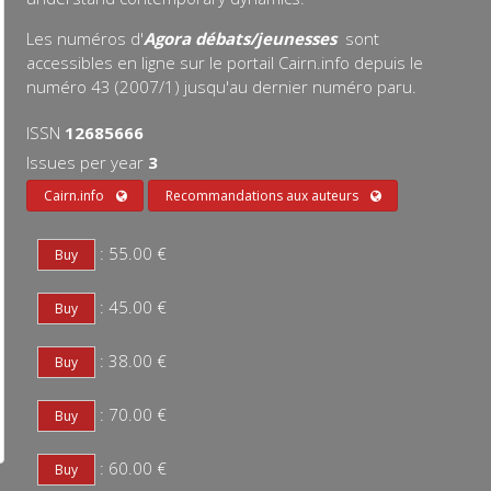
Les numéros d'
Agora débats/jeunesses
sont
accessibles en ligne sur le portail Cairn.info depuis le
numéro 43 (2007/1) jusqu'au dernier numéro paru.
ISSN
12685666
Issues per year
3
Cairn.info
Recommandations aux auteurs
: 55.00 €
: 45.00 €
: 38.00 €
: 70.00 €
: 60.00 €