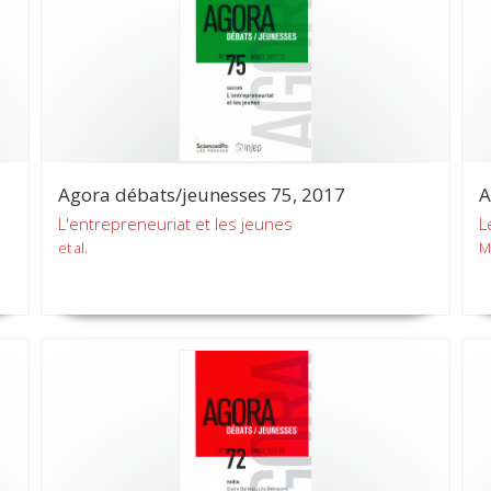
Agora débats/jeunesses 75, 2017
A
L'entrepreneuriat et les jeunes
L
et al.
M