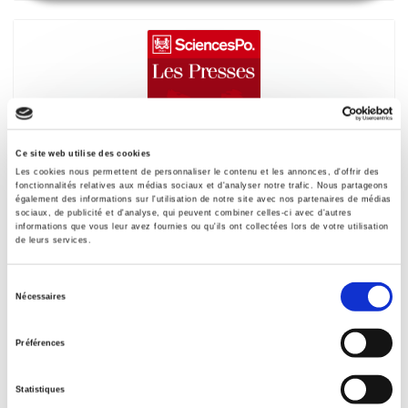
Ce site web utilise des cookies
Les cookies nous permettent de personnaliser le contenu et les annonces, d'offrir des
fonctionnalités relatives aux médias sociaux et d'analyser notre trafic. Nous partageons
également des informations sur l'utilisation de notre site avec nos partenaires de médias
sociaux, de publicité et d'analyse, qui peuvent combiner celles-ci avec d'autres
De Yalta au rideau de fer
informations que vous leur avez fournies ou qu'ils ont collectées lors de votre utilisation
de leurs services.
Les grandes puissances et les origines de la guerre
froide
Sélection
Pierre de Senarclens
Nécessaires
du
consentement
Préférences
Statistiques