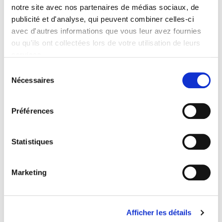
notre site avec nos partenaires de médias sociaux, de
publicité et d'analyse, qui peuvent combiner celles-ci
avec d'autres informations que vous leur avez fournies
ou qu'ils ont collectées lors de votre utilisation de leurs
Jean-Marcel Jeanneney, Suzanne Quiers-Valette
services.
Sélection
Nécessaires
du
consentement
Préférences
Statistiques
Marketing
Afficher les détails
La Drôle de guerre