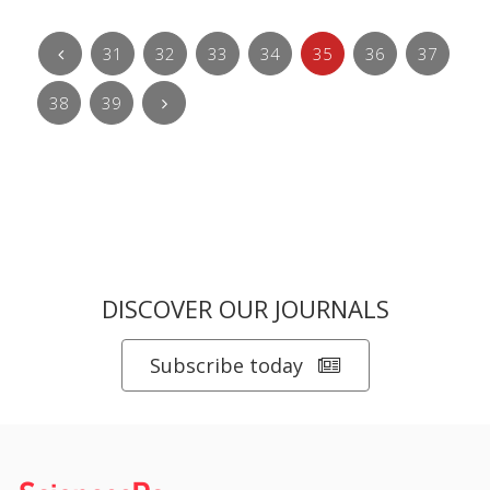
31
32
33
34
35
36
37
38
39
DISCOVER OUR JOURNALS
Subscribe today