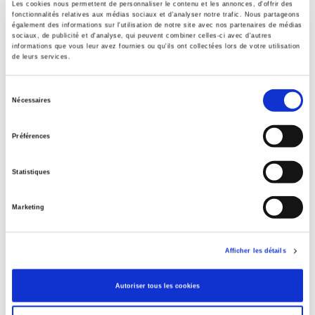
Les cookies nous permettent de personnaliser le contenu et les annonces, d'offrir des
fonctionnalités relatives aux médias sociaux et d'analyser notre trafic. Nous partageons
également des informations sur l'utilisation de notre site avec nos partenaires de médias
sociaux, de publicité et d'analyse, qui peuvent combiner celles-ci avec d'autres
informations que vous leur avez fournies ou qu'ils ont collectées lors de votre utilisation
de leurs services.
Comptes nationaux et régionaux de l'énergie
Sélection
Janine Capronnier-Spielhagen
Nécessaires
du
consentement
Préférences
Statistiques
Marketing
Afficher les détails
Autoriser tous les cookies