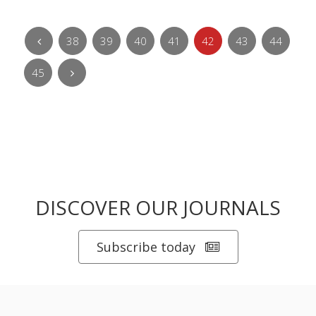
38
39
40
41
42
43
44
45
DISCOVER OUR JOURNALS
Subscribe today