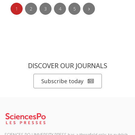
1
2
3
4
5
DISCOVER OUR JOURNALS
Subscribe today
SCIENCES PO UNIVERSITY PRESS has a threefold role: to publish