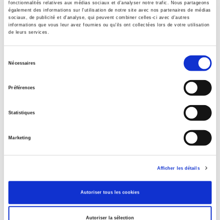
fonctionnalités relatives aux médias sociaux et d'analyser notre trafic. Nous partageons
également des informations sur l'utilisation de notre site avec nos partenaires de médias
sociaux, de publicité et d'analyse, qui peuvent combiner celles-ci avec d'autres
informations que vous leur avez fournies ou qu'ils ont collectées lors de votre utilisation
de leurs services.
Benoît Frachon, communiste et syndicaliste
Jacques Girault
Sélection
Nécessaires
du
consentement
Préférences
Statistiques
Marketing
Afficher les détails
Autoriser tous les cookies
Visages de la Nouvelle droite
Autoriser la sélection