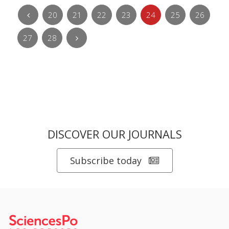
20
21
22
23
24
25
26
27
28
DISCOVER OUR JOURNALS
Subscribe today