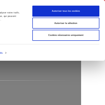
English
Autoriser tous les cookies
lyser notre trafic.
se, qui peuvent
s.
litics
Society
Autoriser la sélection
Cookies nécessaires uniquement
ils