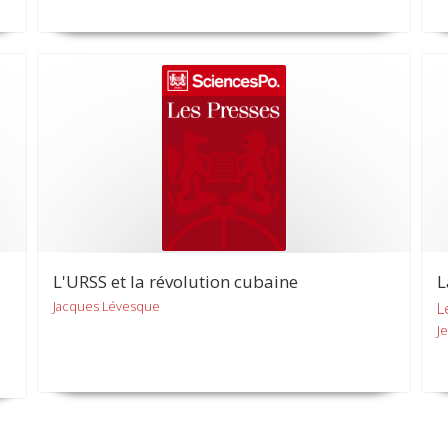
L'URSS et la révolution cubaine
L
Jacques Lévesque
L
J