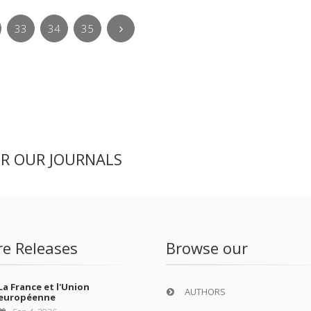
33
34
35
ER OUR JOURNALS
re Releases
Browse our
La France et l'Union
AUTHORS
européenne