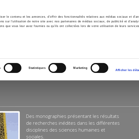
er le contenu et les annonces, d'offrir des fonctionnalités relatives aux médias sociaux et d'ana
 sur l'utilisation de notre site avec nos partenaires de médias sociaux, de publicité et d'analy
ns que vous leur avez fournies ou qu'ils ont collectées lors de votre utilisation de leurs service
e
Environment
History
International
Po
s
Statistiques
Marketing
Afficher les déta
Des monographies présentant les résultats
de recherches inédites dans les différentes
disciplines des sciences humaines et
sociales.