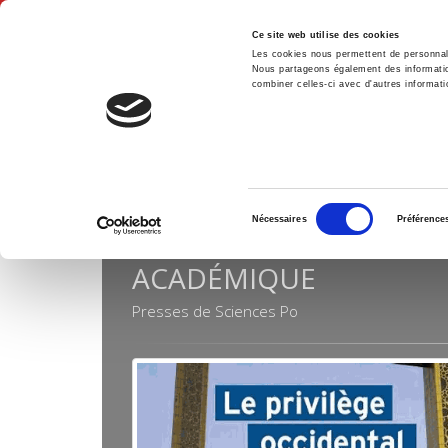
Ce site web utilise des cookies
Les cookies nous permettent de personnalis
Nous partageons également des informations
combiner celles-ci avec d'autres informatio
Hom
Collections
Académique
Home
Sélection
Nécessaires
Préférence
du
consentement
ACADÉMIQUE
Presses de Sciences Po