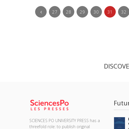
27
28
29
30
31
32
DISCOV
Futu
SCIENCES PO UNIVERSITY PRESS has a
threefold role: to publish original