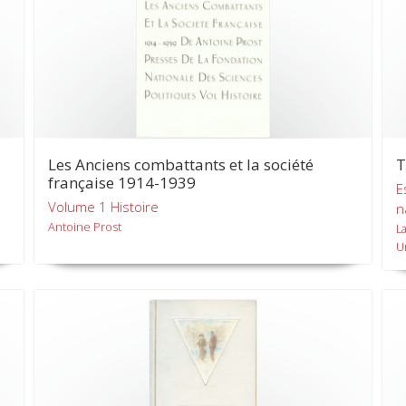
Les Anciens combattants et la société
T
française 1914-1939
E
Volume 1 Histoire
n
Antoine Prost
L
U