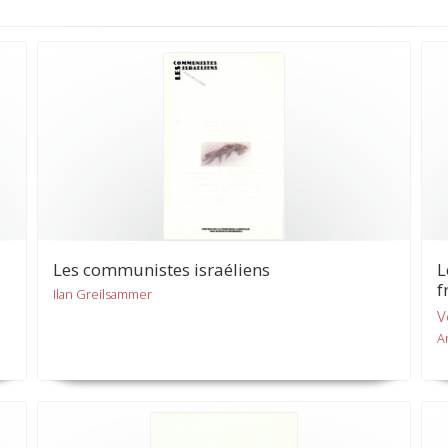
Les communistes israéliens
L
f
Ilan Greilsammer
V
A