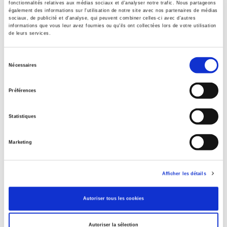
fonctionnalités relatives aux médias sociaux et d'analyser notre trafic. Nous partageons
également des informations sur l'utilisation de notre site avec nos partenaires de médias
sociaux, de publicité et d'analyse, qui peuvent combiner celles-ci avec d'autres
informations que vous leur avez fournies ou qu'ils ont collectées lors de votre utilisation
de leurs services.
La rentrée en scène du Japon
La politique japonaise face aux Etats-Unis depuis 1945
Sélection
Nécessaires
Pierre Fistié
du
consentement
Préférences
Statistiques
Marketing
Afficher les détails
Autoriser tous les cookies
Les rapports entre le législatif et l'exécutif sous
Autoriser la sélection