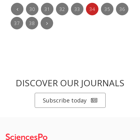
30
31
32
33
34
35
36
37
38
DISCOVER OUR JOURNALS
Subscribe today