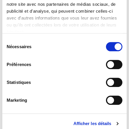
notre site avec nos partenaires de médias sociaux, de
publicité et d'analyse, qui peuvent combiner celles-ci
avec d'autres informations que vous leur avez fournies
ou qu'ils ont collectées lors de votre utilisation de leurs
Jean-Marcel Jeanneney, Suzanne Quiers-Valette
services.
Sélection
Nécessaires
du
consentement
Préférences
Statistiques
Marketing
Afficher les détails
La Drôle de guerre