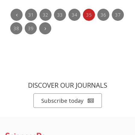
31
32
33
34
35
36
37
38
39
DISCOVER OUR JOURNALS
Subscribe today