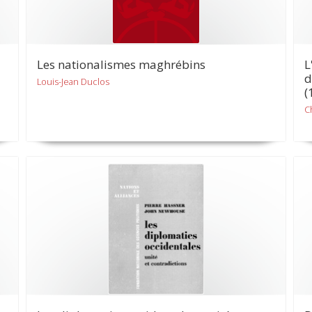
Les nationalismes maghrébins
L
d
Louis-Jean Duclos
(
C