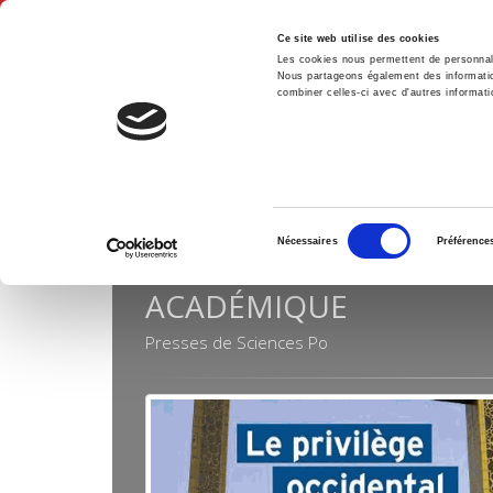
Ce site web utilise des cookies
Les cookies nous permettent de personnalis
Nous partageons également des informations
combiner celles-ci avec d'autres informatio
Hom
Collections
Académique
Home
Sélection
Nécessaires
Préférence
du
consentement
ACADÉMIQUE
Presses de Sciences Po