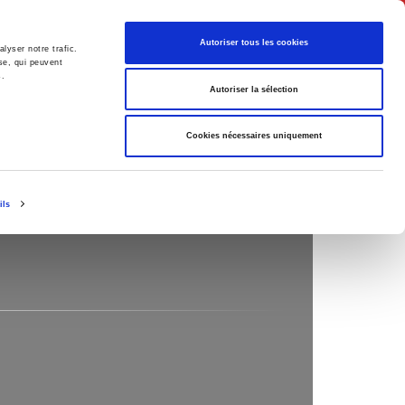
English
Autoriser tous les cookies
lyser notre trafic.
se, qui peuvent
s.
litics
Society
Autoriser la sélection
Cookies nécessaires uniquement
ils