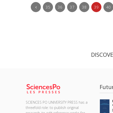
35
36
37
38
39
40
DISCOV
Futu
SCIENCES PO UNIVERSITY PRESS has a
threefold role: to publish original
research, to edit reference works for