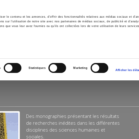
er le contenu et les annonces, d'offrir des fonctionnalités relatives aux médias sociaux et d'ana
 sur l'utilisation de notre site avec nos partenaires de médias sociaux, de publicité et d'analy
ns que vous leur avez fournies ou qu'ils ont collectées lors de votre utilisation de leurs service
e
Environment
History
International
Po
s
Statistiques
Marketing
Afficher les déta
Des monographies présentant les résultats
de recherches inédites dans les différentes
disciplines des sciences humaines et
sociales.