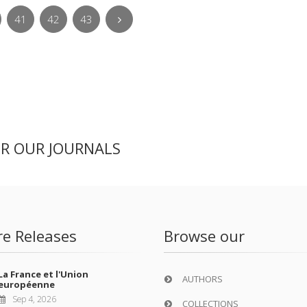
41
42
43
ER OUR JOURNALS
re Releases
Browse our
La France et l'Union
AUTHORS
européenne
Sep 4, 2026
COLLECTIONS