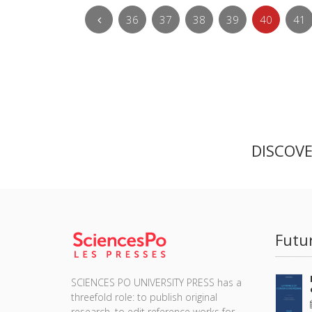
36
37
38
39
40
41
DISCOV
Futu
SCIENCES PO UNIVERSITY PRESS has a
threefold role: to publish original
research, to edit reference works for