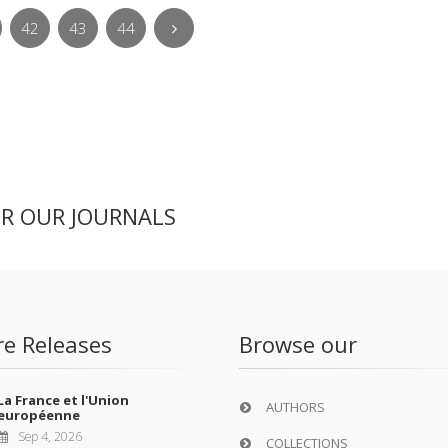
42
43
44
ER OUR JOURNALS
re Releases
Browse our
La France et l'Union
AUTHORS
européenne
Sep 4, 2026
COLLECTIONS