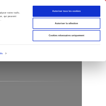
English
Autoriser tous les cookies
lyser notre trafic.
se, qui peuvent
s.
litics
Society
Autoriser la sélection
Cookies nécessaires uniquement
ils