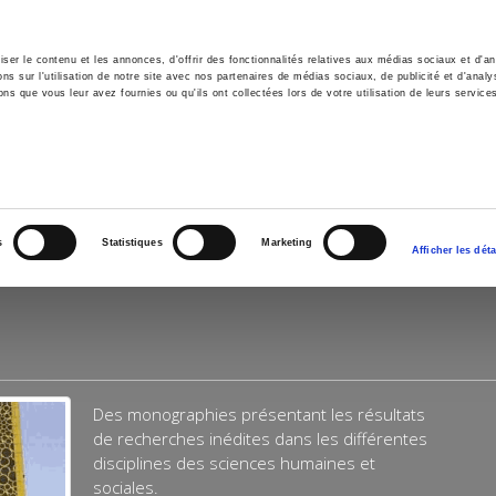
er le contenu et les annonces, d'offrir des fonctionnalités relatives aux médias sociaux et d'ana
 sur l'utilisation de notre site avec nos partenaires de médias sociaux, de publicité et d'analy
ns que vous leur avez fournies ou qu'ils ont collectées lors de votre utilisation de leurs service
e
Environment
History
International
Po
s
Statistiques
Marketing
Afficher les déta
Des monographies présentant les résultats
de recherches inédites dans les différentes
disciplines des sciences humaines et
sociales.