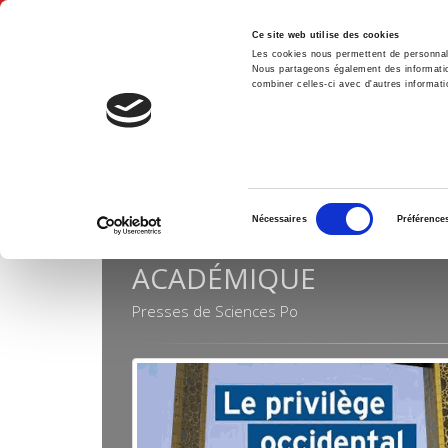
Ce site web utilise des cookies
Les cookies nous permettent de personnalis
Nous partageons également des informations
combiner celles-ci avec d'autres informatio
Hom
Collections
Académique
Home
Sélection
Nécessaires
Préférence
du
consentement
ACADÉMIQUE
Presses de Sciences Po