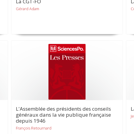
La CGT-FO
L
Gérard Adam
C
L'Assemblée des présidents des conseils
L
généraux dans la vie publique française
J
depuis 1946
François Retournard