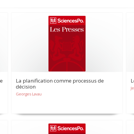
de
La planification comme processus de
L
décision
J
Georges Lavau