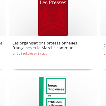
ns
Les organisations professionnelles
L
françaises et le Marché commun
é
Janós Szokolóczy-Syllaba
J