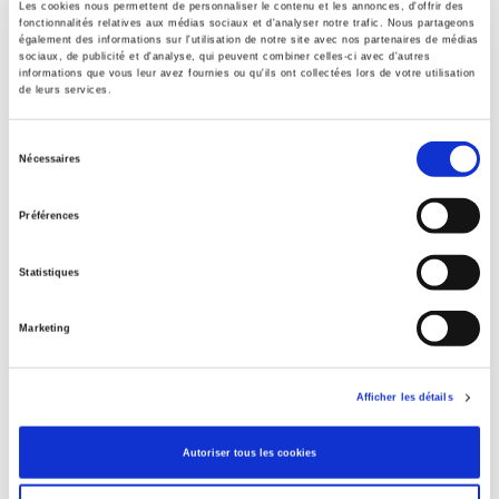
Les cookies nous permettent de personnaliser le contenu et les annonces, d'offrir des
fonctionnalités relatives aux médias sociaux et d'analyser notre trafic. Nous partageons
également des informations sur l'utilisation de notre site avec nos partenaires de médias
sociaux, de publicité et d'analyse, qui peuvent combiner celles-ci avec d'autres
informations que vous leur avez fournies ou qu'ils ont collectées lors de votre utilisation
de leurs services.
Comptes nationaux et régionaux de l'énergie
Sélection
Janine Capronnier-Spielhagen
Nécessaires
du
consentement
Préférences
Statistiques
Marketing
Afficher les détails
Autoriser tous les cookies