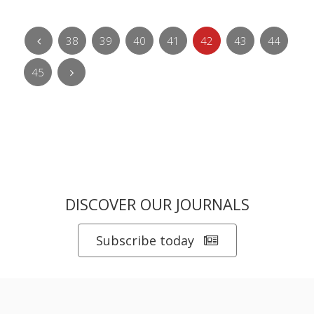
38
39
40
41
42
43
44
45
DISCOVER OUR JOURNALS
Subscribe today