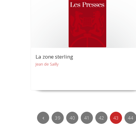
La zone sterling
Jean de Sailly
39
40
41
42
43
44