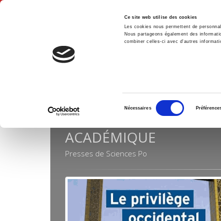
Ce site web utilise des cookies
Les cookies nous permettent de personnalis
Nous partageons également des informations
combiner celles-ci avec d'autres informatio
Hom
Collections
Académique
Home
Sélection
Nécessaires
Préférence
du
consentement
ACADÉMIQUE
Presses de Sciences Po