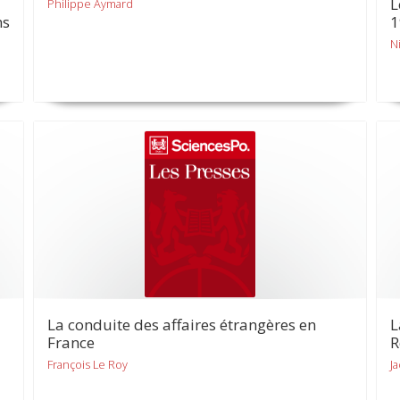
L
Philippe Aymard
ns
1
N
La conduite des affaires étrangères en
L
France
R
François Le Roy
J