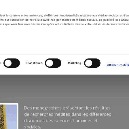
er le contenu et les annonces, d'offrir des fonctionnalités relatives aux médias sociaux et d'ana
 sur l'utilisation de notre site avec nos partenaires de médias sociaux, de publicité et d'analy
ns que vous leur avez fournies ou qu'ils ont collectées lors de votre utilisation de leurs service
e
Environment
History
International
Po
s
Statistiques
Marketing
Afficher les déta
Des monographies présentant les résultats
de recherches inédites dans les différentes
disciplines des sciences humaines et
sociales.