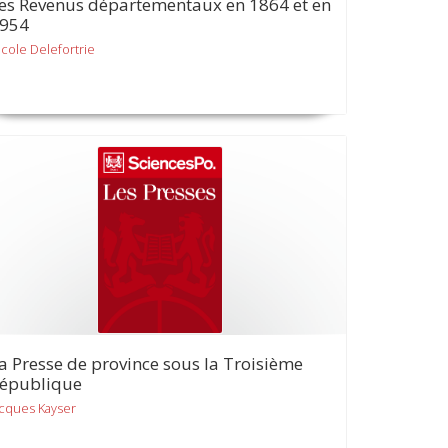
es Revenus départementaux en 1864 et en
954
icole Delefortrie
a Presse de province sous la Troisième
épublique
acques Kayser