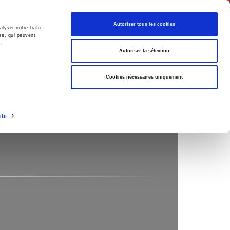
English
Autoriser tous les cookies
lyser notre trafic.
se, qui peuvent
s.
litics
Society
Autoriser la sélection
Cookies nécessaires uniquement
ils