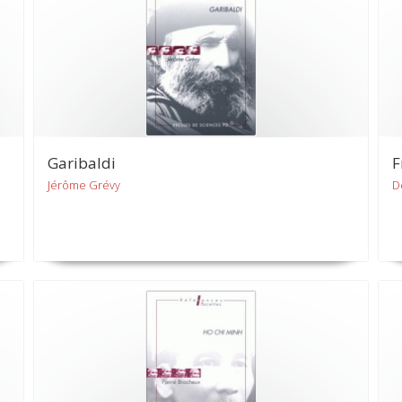
Garibaldi
F
Jérôme Grévy
D