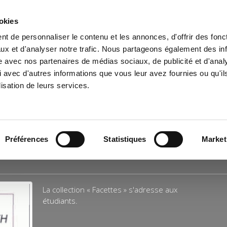
ookies
t de personnaliser le contenu et les annonces, d'offrir des fonct
e
Environment
History
International
Po
ux et d'analyser notre trafic. Nous partageons également des in
site avec nos partenaires de médias sociaux, de publicité et d'anal
 avec d'autres informations que vous leur avez fournies ou qu'il
lisation de leurs services.
Préférences
Statistiques
Market
La collection « Facettes » s'adresse aux
étudiants.