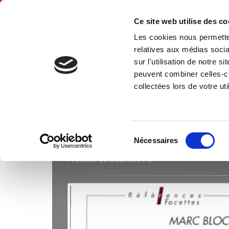
Ce site web utilise des c
Les cookies nous permetten
Hom
relatives aux médias socia
sur l'utilisation de notre 
peuvent combiner celles-ci
Collections
Facettes
Home
collectées lors de votre uti
Sélection
FACETTES
Nécessaires
du
Presses de Sciences Po
consentement