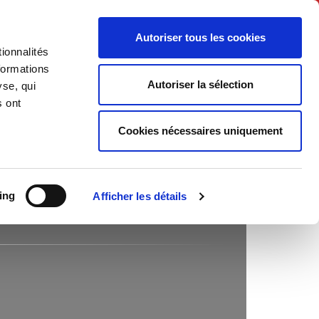
English
Autoriser tous les cookies
ionnalités
litics
Society
formations
Autoriser la sélection
yse, qui
s ont
Cookies nécessaires uniquement
ing
Afficher les détails