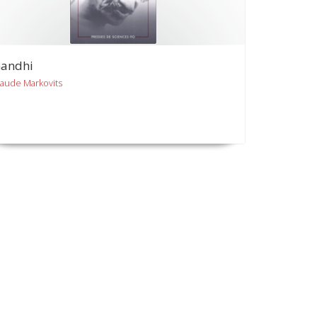
andhi
laude Markovits