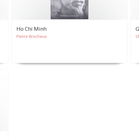
Ho Chi Minh
G
Pierre Brocheux
C