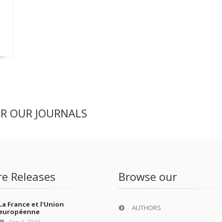
ER OUR JOURNALS
re Releases
Browse our
La France et l'Union
AUTHORS
européenne