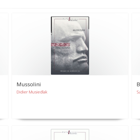
Mussolini
B
Didier Musiedlak
S